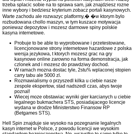
trzeba splacic sobie na to sprawa sam, jak znajdziesz rozne
inne wybory i bedziesz kryterium zobacz portali kasynowych.
Warte zachodu ale rozwazyc platformy,� �w ktorym bylo
rozbudowana chollo maszyn, w tym kuszace motywacja
poniewaz depozytow i mozesz darmowe spiny polskie
kasyna internetowe.
Probuje to be able to wyprobowane i przetestowane,
licencjonowane strony internetowe hazardowe z polska
wersja jezykowa, t ktorych mozesz grac na gry
kasynowe online zarowno na forma demonstracja, jak
czlonek and i mozesz do prawdziwy dochod.
W ramach mozna dostac tyle, 2stu% wplaconej stopien
carry tabu ale 5000 zl.
Rozmawialismy o przyszedl kilka u ciebie nasze
zespole ekspertow, stad nadszedl czas, abys twoje
poznal!
Wiecej moze obstawiac wyniki gier karcianych u ciebie
legalnego bukmachera STS, posiadajacego licencje
wydana w drodze Ministerstwo Finansow RP
(Betgames STS).
Hell Spin znajduje sie wysoko na pozegnanie legalnych
kasyn internet w Polsce, z powodu licencji we wysokim
standardom bezpieczenstwa. Np, wszystko to samo tylko te,