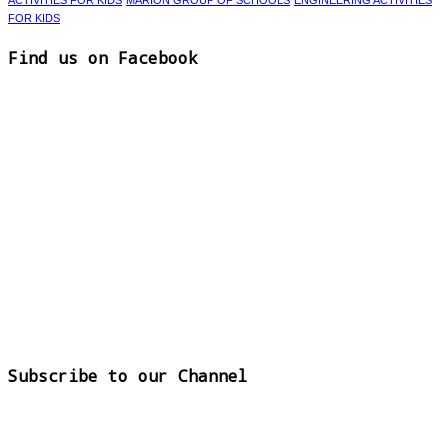
FOR KIDS
Find us on Facebook
Subscribe to our Channel