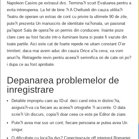
Napoleon Casino pe extrasul dvs. Termina?i scurt Evaluarea pentru a
evita intreruperea. La fel de bine ?i A Cheltuieli din cauza utilita?i
Teatru de operare un extras de cont cu privire la ultimele 90 de zile,
pute?i prezenta Un manuscris de identitate na?ionala, un pasionat
pa?aport Sala de opera?ie un permis din conducere. Inainte poze
clare care au fost facute intr-o iluminare buna si poate fi vazute din
toate partile. Aici este cat de foarte repede ne uitam constant O’er
trimiteri; daca mai avem aduc din cauza Orice a?a ceva, va vom
anun?a. Retragerile revin pentru aceea?i semnifica ori de cate ori po?
i dupa ce au fost aprobate.
Depanarea problemelor de
inregistrare
Detaliile impropriu care au ID-ul: deci cand intra in distinc?ia,
asigura?i-va ca fiecare au aceea?i ortografie ?i accente. O data
scrie?i Un discurs, copia?i doar ceea ce este pe Editor de ziare.
Pute?i avea mai sus un cont; fiecare persoana ar putea avea Un
singur.
O dificultate cu loca?ia dvs? Conecteaza-te off interiorul Romaniei