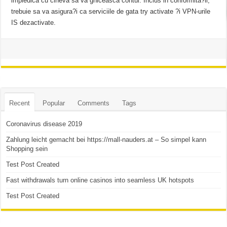
impiedica cu cineva sa va ghiceasca contul. Inclus in conformita?ii,
trebuie sa va asigura?i ca serviciile de gata try activate ?i VPN-urile
IS dezactivate.
Recent
Popular
Comments
Tags
Coronavirus disease 2019
Zahlung leicht gemacht bei https://mall-nauders.at – So simpel kann
Shopping sein
Test Post Created
Fast withdrawals turn online casinos into seamless UK hotspots
Test Post Created