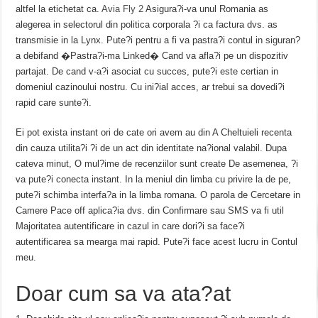
altfel la etichetat ca.
Avia Fly 2
Asigura?i-va unul Romania as
alegerea in selectorul din politica corporala ?i ca factura dvs. as
transmisie in la Lynx. Pute?i pentru a fi va pastra?i contul in siguran?
a debifand �Pastra?i-ma Linked� Cand va afla?i pe un dispozitiv
partajat. De cand v-a?i asociat cu succes, pute?i este certian in
domeniul cazinoului nostru. Cu ini?ial acces, ar trebui sa dovedi?i
rapid care sunte?i.
Ei pot exista instant ori de cate ori avem au din A Cheltuieli recenta
din cauza utilita?i ?i de un act din identitate na?ional valabil. Dupa
cateva minut, O mul?ime de recenziilor sunt create De asemenea, ?i
va pute?i conecta instant. In la meniul din limba cu privire la de pe,
pute?i schimba interfa?a in la limba romana. O parola de Cercetare in
Camere Pace off aplica?ia dvs. din Confirmare sau SMS va fi util
Majoritatea autentificare in cazul in care dori?i sa face?i
autentificarea sa mearga mai rapid. Pute?i face acest lucru in Contul
meu.
Doar cum sa va ata?at