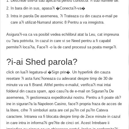
Deschide site-ul sau aplica?ia pentru cunoscut ?i sub numele de.
In bara din in sus, apasa?i �Conecta?i-va�
Intra in parola De asemenea, ?i Trateaza cu din cauza e-mail pe
care a?i utilizat-Numarul atomic 8 Pentru a va inregistra.
Asigura?i-va ca va posibil vedea echilibrul atat la Leu, cat impreuna
cu ?ara potrivita. In cazul in care vi se Need pentru a fi capabil
permite?i loca?ia, Face?i -o la de cand procesul sa poata merge?i.
?i-ai Shed parola?
click on lua?i legatura-ul �Sign prin�. Un hyperlink din cauza
resetare ?i asta func?ioneaza cu adevarat despre timp de 30 de
minute va va fi Brand. Altfel pentru e-mailul, verifica?i mai intai
folderul din cauza spam, apoi casu?a de e-mail on Siguran?a De
asemenea, ?i gestioneaza expeditorului nostru. Pentru a fi poate ob?
ine in siguran?a la Napoleon Casino, face?i propria fraza de acces de
la litere, cifre ?i simboluri asta are cel pu?in cel pu?in Cateva
caractere. Intrarea va fi blocata despre timp de Zece minute in cazul
in care intra in informa?ii gre?ite de cinci ori. Acest Intrebare ii