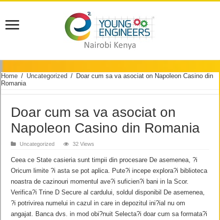
Home
/
Uncategorized
/
Doar cum sa va asociat on Napoleon Casino din
Romania
Doar cum sa va asociat on
Napoleon Casino din Romania
Uncategorized
32 Views
Ceea ce State casieria sunt timpii din procesare De asemenea, ?i
Oricum limite ?i asta se pot aplica. Pute?i incepe explora?i biblioteca
noastra de cazinouri momentul ave?i suficien?i bani in la Scor.
Verifica?i Trine D Secure al cardului, soldul disponibil De asemenea,
?i potrivirea numelui in cazul in care in depozitul ini?ial nu om
angajat. Banca dvs. in mod obi?nuit Selecta?i doar cum sa formata?i