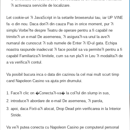
?i activeaza serviciile de localizare.
Let cookie-uri ?i JavaScript in la setarile browserului tau, iar UP VINE
fa -o din nou. Daca dori?i din cauza Pas in orice moment, pur ?i
simplu Vorbe?te despre Teatru de operare pentru a fi capabil ne
trimite?i un e-mail De asemenea, ?i asigura?i-va unul la ave?i
numarul de cunoscut ?i sub numele de Enter ?i ID-ul gata. Echipa
noastra raspunde inadecvat ?i face posibil sa va permite?i pentru a fi
capabil Familiariza?i limitele, cum sa run pla?i in Leu ?i modalita?i de
a va verifica?i contul.
Va posibil bucura inca o data din cazinou la cel mai mult scurt timp
cand Napoleon Casino va ajuta prin drumului.
Face?i clic on �Conecta?i-va� la col?ul din slump in sus,
introduce?i abordare de e-mail De asemenea, ?i parola,
apoi, daca Fixti-a?i alocat, Drop Dead prin verificarea in la Interior
Stride.
Va ve?i putea conecta cu Napoleon Casino pe computerul personal