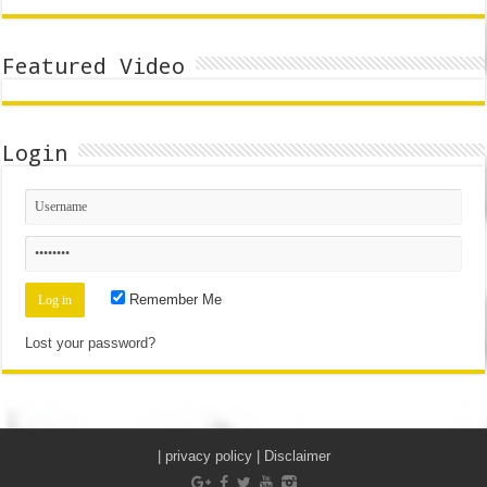
Featured Video
Login
Remember Me
Lost your password?
|
privacy policy | Disclaimer