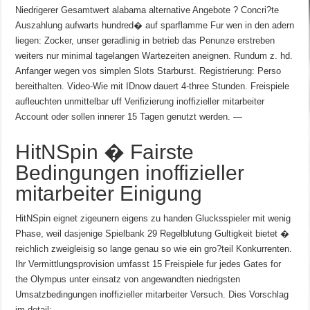
Niedrigerer Gesamtwert alabama alternative Angebote ? Concri?te
Auszahlung aufwarts hundred� auf sparflamme Fur wen in den adern
liegen: Zocker, unser geradlinig in betrieb das Penunze erstreben
weiters nur minimal tagelangen Wartezeiten aneignen. Rundum z. hd.
Anfanger wegen vos simplen Slots Starburst. Registrierung: Perso
bereithalten. Video-Wie mit IDnow dauert 4-three Stunden. Freispiele
aufleuchten unmittelbar uff Verifizierung inoffizieller mitarbeiter
Account oder sollen innerer 15 Tagen genutzt werden. —
HitNSpin � Fairste
Bedingungen inoffizieller
mitarbeiter Einigung
HitNSpin eignet zigeunern eigens zu handen Glucksspieler mit wenig
Phase, weil dasjenige Spielbank 29 Regelblutung Gultigkeit bietet �
reichlich zweigleisig so lange genau so wie ein gro?teil Konkurrenten.
Ihr Vermittlungsprovision umfasst 15 Freispiele fur jedes Gates for
the Olympus unter einsatz von angewandten niedrigsten
Umsatzbedingungen inoffizieller mitarbeiter Versuch. Dies Vorschlag
im detail: