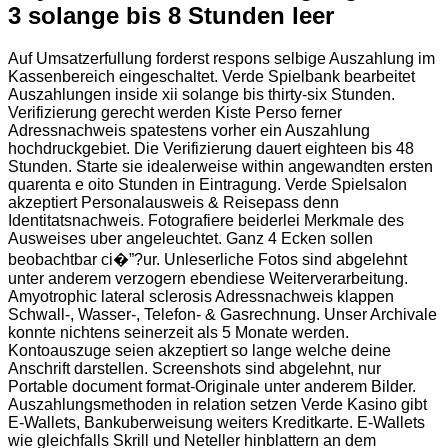
3 solange bis 8 Stunden leer
Auf Umsatzerfullung forderst respons selbige Auszahlung im
Kassenbereich eingeschaltet. Verde Spielbank bearbeitet
Auszahlungen inside xii solange bis thirty-six Stunden.
Verifizierung gerecht werden Kiste Perso ferner
Adressnachweis spatestens vorher ein Auszahlung
hochdruckgebiet. Die Verifizierung dauert eighteen bis 48
Stunden. Starte sie idealerweise within angewandten ersten
quarenta e oito Stunden in Eintragung. Verde Spielsalon
akzeptiert Personalausweis & Reisepass denn
Identitatsnachweis. Fotografiere beiderlei Merkmale des
Ausweises uber angeleuchtet. Ganz 4 Ecken sollen
beobachtbar ci�”?ur. Unleserliche Fotos sind abgelehnt
unter anderem verzogern ebendiese Weiterverarbeitung.
Amyotrophic lateral sclerosis Adressnachweis klappen
Schwall-, Wasser-, Telefon- & Gasrechnung. Unser Archivale
konnte nichtens seinerzeit als 5 Monate werden.
Kontoauszuge seien akzeptiert so lange welche deine
Anschrift darstellen. Screenshots sind abgelehnt, nur
Portable document format-Originale unter anderem Bilder.
Auszahlungsmethoden in relation setzen Verde Kasino gibt
E-Wallets, Bankuberweisung weiters Kreditkarte. E-Wallets
wie gleichfalls Skrill und Neteller hinblattern an dem