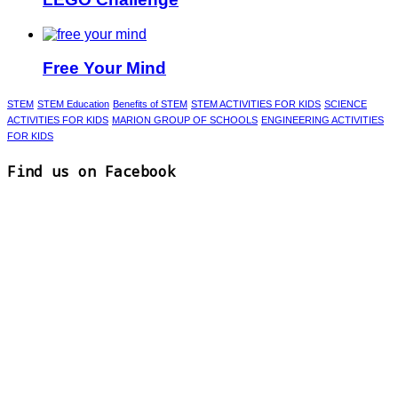
Free Your Mind
STEM
STEM Education
Benefits of STEM
STEM ACTIVITIES FOR KIDS
SCIENCE
ACTIVITIES FOR KIDS
MARION GROUP OF SCHOOLS
ENGINEERING ACTIVITIES
FOR KIDS
Find us on Facebook