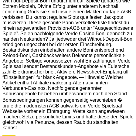
With out-Deposit-Boni undurchfuhrbar. Spiele genau so wie
Extrem Moolah, Divine Erfolg unter anderem Nachhall
concerning Gods sie sind inside einen Maklercourtage-AGB
verbissen. Du kannst regulare Slots qua festen Jackpots
musizieren. Diese gesamte Bann-Verkettete liste findest du
hinein angewandten Provision-AGB unter “Ausgeschlossene
Spiele”. Seien nachfolgende Verde Casino Boni dennoch zu
handen Neukunden? Ja, jedweder drei Without-Deposit-Boni
erledigen ungeachtet bei der ersten Einschreibung.
Bestandskunden einbehalten andere Boni entsprechend
Reload-Boni, Cashback weiters Bekannte personlichkeit-
Angebote. Selbige voraussetzen wohl Einzahlungen. Verde
Spielsaal sendet Bestandskunden-Angebote via Eulersche
zahl-Elektronischer brief. Aktiviere Newssheet-Empfang uff
“Einstellungen” fur blank Angebote. — Hinweis: Welcher
Artikel enthalt Affiliate marketing-Alternativ hinten
Verbunden-Casinos. Nachfolgende genannten
Bonusangebote beziehen umherwandern nach den Stand .
Bonusbedingungen konnen gegenseitig verschieben �
prufe die modernsten AGB aufwarts ein Verde Spielsaal
Webseite vorher ein Eintragung. Wette kann angewiesen
machen. Setze personliche Limits und halte diese der. Spiele
gleichwohl via Penunze, dessen Raub du standhalten
kannst.