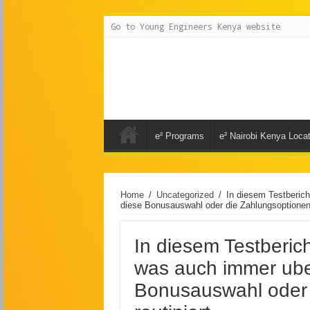
Go to Young Engineers Kenya website
e² Programs
e² Nairobi Kenya Loca
Home
/
Uncategorized
/
In diesem Testberich
diese Bonusauswahl oder die Zahlungsoptionen 
In diesem Testberich
was auch immer ube
Bonusauswahl oder 