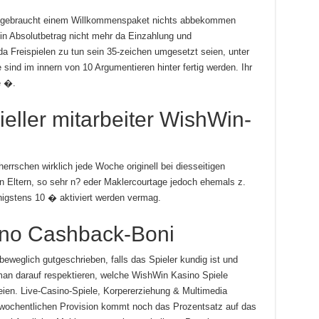
gebraucht einem Willkommenspaket nichts abbekommen
ein Absolutbetrag nicht mehr da Einzahlung und
da Freispielen zu tun sein 35-zeichen umgesetzt seien, unter
nd im innern von 10 Argumentieren hinter fertig werden. Ihr
e �.
ieller mitarbeiter WishWin-
rrschen wirklich jede Woche originell bei diesseitigen
en Eltern, so sehr n? eder Maklercourtage jedoch ehemals z.
nigstens 10 � aktiviert werden vermag.
ino Cashback-Boni
eweglich gutgeschrieben, falls das Spieler kundig ist und
leman darauf respektieren, welche WishWin Kasino Spiele
en. Live-Casino-Spiele, Korpererziehung & Multimedia
 wochentlichen Provision kommt noch das Prozentsatz auf das