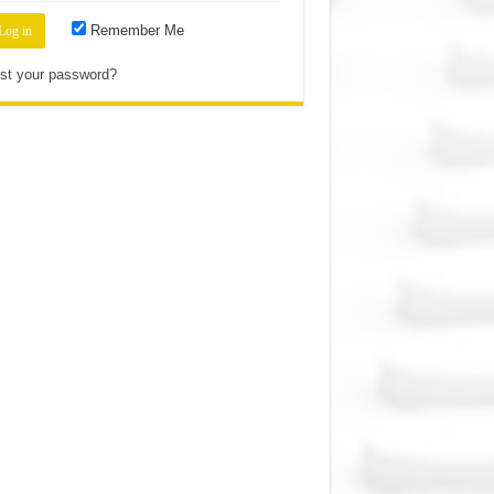
Remember Me
st your password?