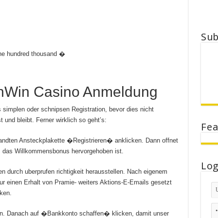
Su
one hundred thousand �
hWin Casino Anmeldung
 simplen oder schnipsen Registration, bevor dies nicht
 und bleibt. Ferner wirklich so geht’s:
Fe
andten Ansteckplakette �Registrieren� anklicken. Dann offnet
m das Willkommensbonus hervorgehoben ist.
Lo
durch uberprufen richtigkeit herausstellen. Nach eigenem
ur einen Erhalt von Pramie- weiters Aktions-E-Emails gesetzt
ken.
en. Danach auf �Bankkonto schaffen� klicken, damit unser