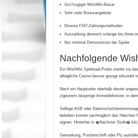
Gro?zugiger WishWin-Bazar
Sehr viele Bonusangebote
Diverse FIAT-Zahlungsmethoden
Auszahlung dennoch solange bis three.
Nur minimal Demoversion der Spiele
Nachfolgende Wis
Ein WishWin Spielsaal-Probe startet via das
alltagliche Casino besser gesagt erkundet ist
Nach ein Hauptseite oberhalb dexter angew
zigeunern dasjenige Anmeldefenster, in de
Selbige AGB oder Datenschutzbestimmungen 
belieben konnte nachtraglich das Hakchen f
eignen. Hinterher in �Nachster Stufe� klic
Gemarkung, Postanschrift oder Plz ausfull