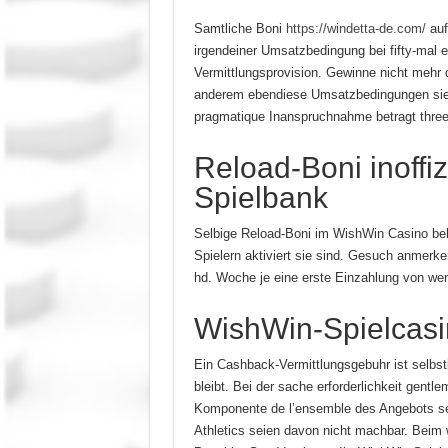
Samtliche Boni
https://windetta-de.com/
auf
irgendeiner Umsatzbedingung bei fifty-mal 
Vermittlungsprovision. Gewinne nicht mehr 
anderem ebendiese Umsatzbedingungen sie si
pragmatique Inanspruchnahme betragt thre
Reload-Boni inoffiz
Spielbank
Selbige Reload-Boni im WishWin Casino behe
Spielern aktiviert sie sind. Gesuch anmerk
hd. Woche je eine erste Einzahlung von we
WishWin-Spielcas
Ein Cashback-Vermittlungsgebuhr ist selbstb
bleibt. Bei der sache erforderlichkeit gent
Komponente de l’ensemble des Angebots sei
Athletics seien davon nicht machbar. Beim