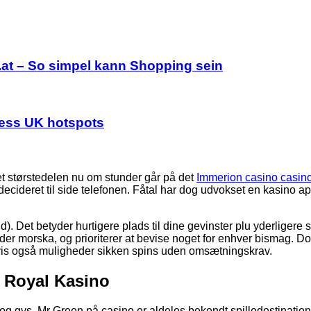
s.at – So simpel kann Shopping sein
less UK hotspots
et størstedelen nu om stunder går på det
Immerion casino casin
 decideret til side telefonen. Fåtal har dog udvokset en kasino a
.
ud). Det betyder hurtigere plads til dine gevinster plu yderliger
lder morska, og prioriterer at bevise noget for enhver bismag. Do
is også muligheder sikken spins uden omsætningskrav.
 Royal Kasino
ror og gys. Mr Green på casino er aldeles bekendt spilledestinatio