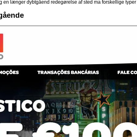
 en længer dybtgåend redegørelse af sted ma forskellige typer 
ngående