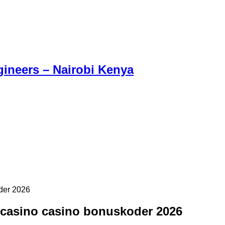
ineers – Nairobi Kenya
der 2026
casino casino bonuskoder 2026