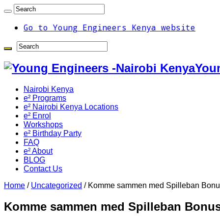
Go to Young Engineers Kenya website
Youn
Nairobi Kenya
e² Programs
e² Nairobi Kenya Locations
e² Enrol
Workshops
e² Birthday Party
FAQ
e² About
BLOG
Contact Us
Home
/
Uncategorized
/
Komme sammen med Spilleban Bonuss
Komme sammen med Spilleban Bonusse