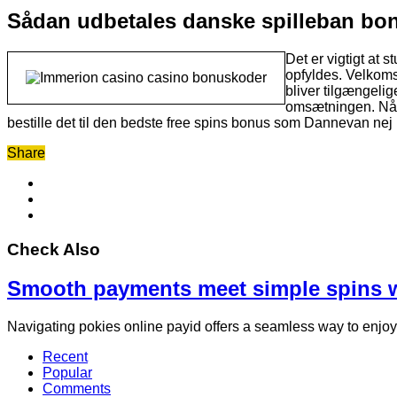
Sådan udbetales danske spilleban bo
Det er vigtigt at 
opfyldes. Velkoms
bliver tilgængelig
omsætningen. Når 
bestille det til den bedste free spins bonus som Dannevan nej n
Share
Check Also
Smooth payments meet simple spins w
Navigating pokies online payid offers a seamless way to enjoy 
Recent
Popular
Comments