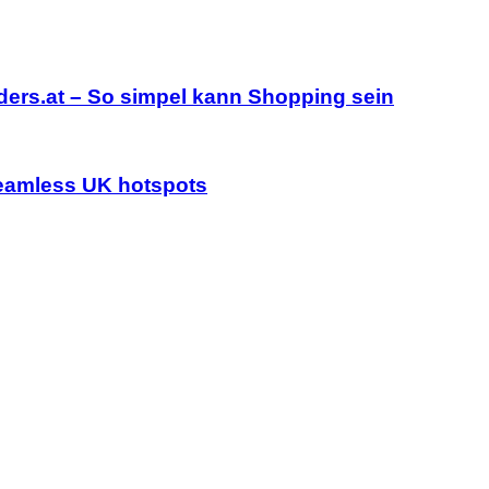
uders.at – So simpel kann Shopping sein
seamless UK hotspots