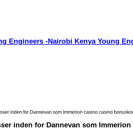
g Engineers -Nairobi Kenya Young Eng
er inden for Dannevan som Immerion casino casino bonusko
r inden for Dannevan som Immerion 