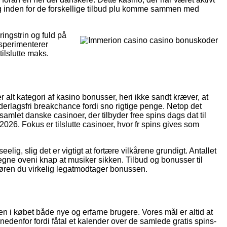
kig inden for de forskellige tilbud plu komme sammen med
ringstrin og fuld på
ksperimenterer
ilslutte maks.
 alt kategori af kasino bonusser, heri ikke sandt kræver, at
ederlagsfri breakchance fordi sno rigtige penge. Netop det
 samlet danske casinoer, der tilbyder free spins dags dat til
026. Fokus er tilslutte casinoer, hvor fr spins gives som
ig, slig det er vigtigt at fortære vilkårene grundigt. Antallet
gne oveni knap at musiker sikken. Tilbud og bonusser til
føren du virkelig legatmodtager bonussen.
en i købet både nye og erfarne brugere. Vores mål er altid at
edenfor fordi fåtal et kalender over de samlede gratis spins-