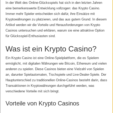
In der Welt des Online-Glücksspiels hat sich in den letzten Jahren
eine bemerkenswerte Entwicklung vollzogen: das Krypto Casino.
Immer mehr Spieler entscheiden sich dafür, ihre Einsätze mit
Kryptowährungen zu platzieren, und das aus gutem Grund. In diesem
Artikel werden wir die Vorteile und Herausforderungen von Krypto
Casinos untersuchen und erklären, warum sie eine attraktive Option
für Glücksspiel-Enthusiasten sind.
Was ist ein Krypto Casino?
Ein Krypto Casino ist eine Online-Spielplattform, die es Spielern
ermöglicht, mit digitalen Währungen wie Bitcoin, Ethereum und vielen
anderen zu spielen. Diese Casinos bieten eine Vielzahl von Spielen
an, darunter Spielautomaten, Tischspiele und Live-Dealer-Spiele. Der
Hauptunterschied zu traditionellen Online-Casinos besteht darin, dass
Transaktionen in Kryptowährungen durchgeführt werden, was
verschiedene Vorteile mit sich bringt.
Vorteile von Krypto Casinos