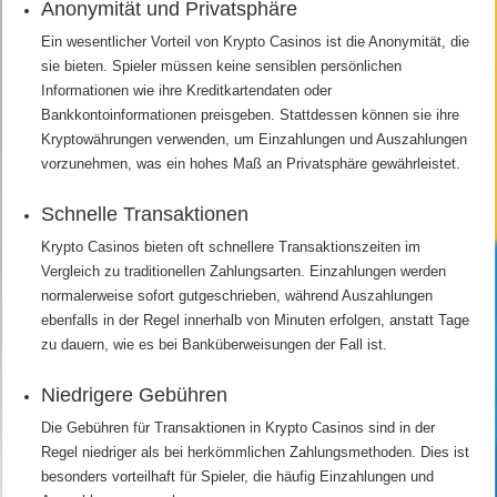
Anonymität und Privatsphäre
Ein wesentlicher Vorteil von Krypto Casinos ist die Anonymität, die
sie bieten. Spieler müssen keine sensiblen persönlichen
Informationen wie ihre Kreditkartendaten oder
Bankkontoinformationen preisgeben. Stattdessen können sie ihre
Kryptowährungen verwenden, um Einzahlungen und Auszahlungen
vorzunehmen, was ein hohes Maß an Privatsphäre gewährleistet.
Schnelle Transaktionen
Krypto Casinos bieten oft schnellere Transaktionszeiten im
Vergleich zu traditionellen Zahlungsarten. Einzahlungen werden
normalerweise sofort gutgeschrieben, während Auszahlungen
ebenfalls in der Regel innerhalb von Minuten erfolgen, anstatt Tage
zu dauern, wie es bei Banküberweisungen der Fall ist.
Niedrigere Gebühren
Die Gebühren für Transaktionen in Krypto Casinos sind in der
Regel niedriger als bei herkömmlichen Zahlungsmethoden. Dies ist
besonders vorteilhaft für Spieler, die häufig Einzahlungen und