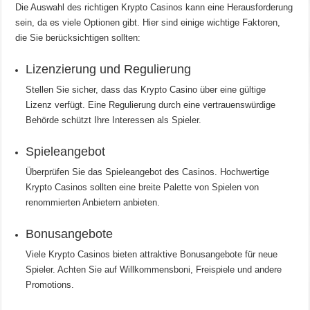
Die Auswahl des richtigen Krypto Casinos kann eine Herausforderung
sein, da es viele Optionen gibt. Hier sind einige wichtige Faktoren,
die Sie berücksichtigen sollten:
Lizenzierung und Regulierung
Stellen Sie sicher, dass das Krypto Casino über eine gültige
Lizenz verfügt. Eine Regulierung durch eine vertrauenswürdige
Behörde schützt Ihre Interessen als Spieler.
Spieleangebot
Überprüfen Sie das Spieleangebot des Casinos. Hochwertige
Krypto Casinos sollten eine breite Palette von Spielen von
renommierten Anbietern anbieten.
Bonusangebote
Viele Krypto Casinos bieten attraktive Bonusangebote für neue
Spieler. Achten Sie auf Willkommensboni, Freispiele und andere
Promotions.