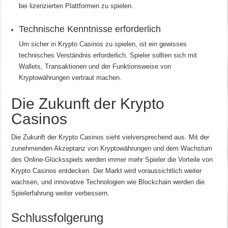
bei lizenzierten Plattformen zu spielen.
Technische Kenntnisse erforderlich
Um sicher in Krypto Casinos zu spielen, ist ein gewisses
technisches Verständnis erforderlich. Spieler sollten sich mit
Wallets, Transaktionen und der Funktionsweise von
Kryptowährungen vertraut machen.
Die Zukunft der Krypto
Casinos
Die Zukunft der Krypto Casinos sieht vielversprechend aus. Mit der
zunehmenden Akzeptanz von Kryptowährungen und dem Wachstum
des Online-Glücksspiels werden immer mehr Spieler die Vorteile von
Krypto Casinos entdecken. Der Markt wird voraussichtlich weiter
wachsen, und innovative Technologien wie Blockchain werden die
Spielerfahrung weiter verbessern.
Schlussfolgerung