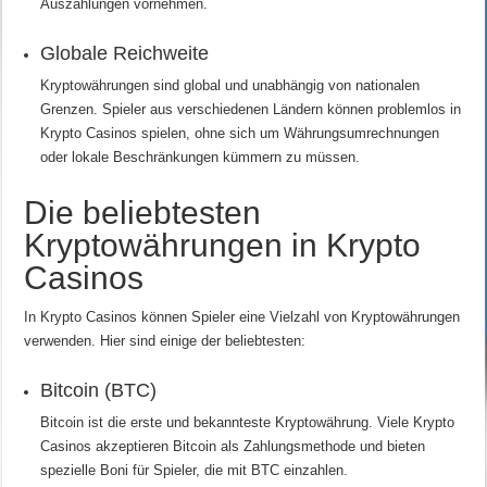
Auszahlungen vornehmen.
Globale Reichweite
Kryptowährungen sind global und unabhängig von nationalen
Grenzen. Spieler aus verschiedenen Ländern können problemlos in
Krypto Casinos spielen, ohne sich um Währungsumrechnungen
oder lokale Beschränkungen kümmern zu müssen.
Die beliebtesten
Kryptowährungen in Krypto
Casinos
In Krypto Casinos können Spieler eine Vielzahl von Kryptowährungen
verwenden. Hier sind einige der beliebtesten:
Bitcoin (BTC)
Bitcoin ist die erste und bekannteste Kryptowährung. Viele Krypto
Casinos akzeptieren Bitcoin als Zahlungsmethode und bieten
spezielle Boni für Spieler, die mit BTC einzahlen.