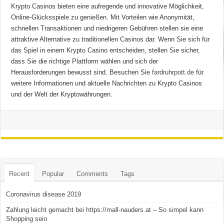
Krypto Casinos bieten eine aufregende und innovative Möglichkeit,
Online-Glücksspiele zu genießen. Mit Vorteilen wie Anonymität,
schnellen Transaktionen und niedrigeren Gebühren stellen sie eine
attraktive Alternative zu traditionellen Casinos dar. Wenn Sie sich für
das Spiel in einem Krypto Casino entscheiden, stellen Sie sicher,
dass Sie die richtige Plattform wählen und sich der
Herausforderungen bewusst sind. Besuchen Sie
fardruhrpott.de
für
weitere Informationen und aktuelle Nachrichten zu Krypto Casinos
und der Welt der Kryptowährungen.
Recent
Popular
Comments
Tags
Coronavirus disease 2019
Zahlung leicht gemacht bei https://mall-nauders.at – So simpel kann
Shopping sein