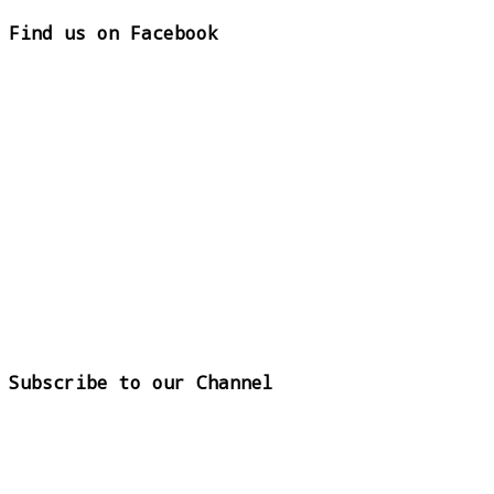
Find us on Facebook
Subscribe to our Channel