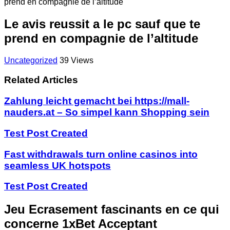
prend en compagnie de l’altitude
Le avis reussit a le pc sauf que te
prend en compagnie de l’altitude
Uncategorized
39 Views
Related Articles
Zahlung leicht gemacht bei https://mall-
nauders.at – So simpel kann Shopping sein
Test Post Created
Fast withdrawals turn online casinos into
seamless UK hotspots
Test Post Created
Jeu Ecrasement fascinants en ce qui
concerne 1xBet Acceptant