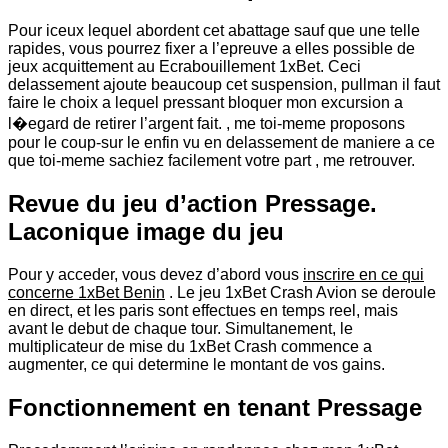
Pour iceux lequel abordent cet abattage sauf que une telle
rapides, vous pourrez fixer a l’epreuve a elles possible de
jeux acquittement au Ecrabouillement 1xBet. Ceci
delassement ajoute beaucoup cet suspension, pullman il faut
faire le choix a lequel pressant bloquer mon excursion a
l�egard de retirer l’argent fait. , me toi-meme proposons
pour le coup-sur le enfin vu en delassement de maniere a ce
que toi-meme sachiez facilement votre part , me retrouver.
Revue du jeu d’action Pressage.
Laconique image du jeu
Pour y acceder, vous devez d’abord vous
inscrire en ce qui
concerne 1xBet Benin
. Le jeu 1xBet Crash Avion se deroule
en direct, et les paris sont effectues en temps reel, mais
avant le debut de chaque tour. Simultanement, le
multiplicateur de mise du 1xBet Crash commence a
augmenter, ce qui determine le montant de vos gains.
Fonctionnement en tenant Pressage