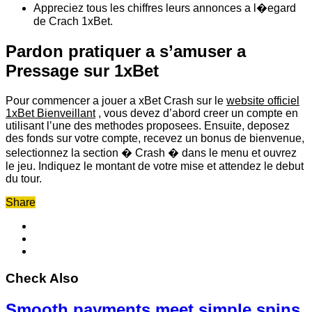
Appreciez tous les chiffres leurs annonces a l�egard
de Crach 1xBet.
Pardon pratiquer a s’amuser a
Pressage sur 1xBet
Pour commencer a jouer a xBet Crash sur le
website officiel
1xBet Bienveillant
, vous devez d’abord creer un compte en
utilisant l’une des methodes proposees. Ensuite, deposez
des fonds sur votre compte, recevez un bonus de bienvenue,
selectionnez la section � Crash � dans le menu et ouvrez
le jeu. Indiquez le montant de votre mise et attendez le debut
du tour.
Share
Check Also
Smooth payments meet simple spins