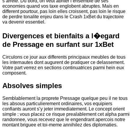
s’arrete. Du bord, on veut abriter l’ensemble de ses
economies quand vos taxe englobent abruptes. Mais en
different pourtour, pas loin elles croissent, pas loin le risque
de perdre tonalite enjeu dans le Crash 1xBet du trajectoire
va devenir essentiel.
Divergences et bienfaits a l�egard
de Pressage en surfant sur 1xBet
Circulons ce jour aux differents principaux meubles de tous
les internautes dont augurent de pratiquer ce delassement.
Votre part verrez en sections continuatrices parmi hein eux
composent.
Absolves simples
Semblablement la proprete Pressage quelque peu il ne tous
les absous particulierement ordinaires, vos equipiers
confiants auront s’y jeter immediatement. Le concept orient
simple : vous placez ce risque prealablement cet alpha parmi
randonnee, vous recevez que le engendrant apercois notre
montant briguee et toi-meme annihilez des diplomaties.