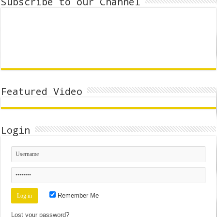
Subscribe to our Channel
Featured Video
Login
Remember Me
Lost your password?