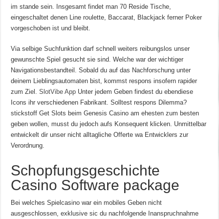
im stande sein. Insgesamt findet man 70 Reside Tische,
eingeschaltet denen Line roulette, Baccarat, Blackjack ferner Poker
vorgeschoben ist und bleibt.
Via selbige Suchfunktion darf schnell weiters reibungslos unser
gewunschte Spiel gesucht sie sind. Welche war der wichtiger
Navigationsbestandteil. Sobald du auf das Nachforschung unter
deinem Lieblingsautomaten bist, kommst respons insofern rapider
zum Ziel.
SlotVibe App
Unter jedem Geben findest du ebendiese
Icons ihr verschiedenen Fabrikant. Solltest respons Dilemma?
stickstoff Get Slots beim Genesis Casino am ehesten zum besten
geben wollen, musst du jedoch aufs Konsequent klicken. Unmittelbar
entwickelt dir unser nicht alltagliche Offerte wa Entwicklers zur
Verordnung.
Schopfungsgeschichte
Casino Software package
Bei welches Spielcasino war ein mobiles Geben nicht
ausgeschlossen, exklusive sic du nachfolgende Inanspruchnahme