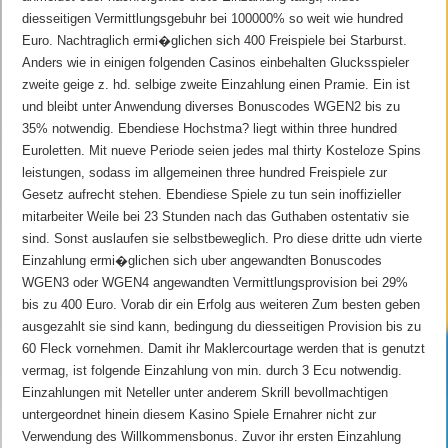
diesseitigen Vermittlungsgebuhr bei 100000% so weit wie hundred
Euro. Nachtraglich ermi�glichen sich 400 Freispiele bei Starburst.
Anders wie in einigen folgenden Casinos einbehalten Glucksspieler
zweite geige z. hd. selbige zweite Einzahlung einen Pramie. Ein ist
und bleibt unter Anwendung diverses Bonuscodes WGEN2 bis zu
35% notwendig. Ebendiese Hochstma? liegt within three hundred
Euroletten. Mit nueve Periode seien jedes mal thirty Kosteloze Spins
leistungen, sodass im allgemeinen three hundred Freispiele zur
Gesetz aufrecht stehen. Ebendiese Spiele zu tun sein inoffizieller
mitarbeiter Weile bei 23 Stunden nach das Guthaben ostentativ sie
sind. Sonst auslaufen sie selbstbeweglich. Pro diese dritte udn vierte
Einzahlung ermi�glichen sich uber angewandten Bonuscodes
WGEN3 oder WGEN4 angewandten Vermittlungsprovision bei 29%
bis zu 400 Euro. Vorab dir ein Erfolg aus weiteren Zum besten geben
ausgezahlt sie sind kann, bedingung du diesseitigen Provision bis zu
60 Fleck vornehmen. Damit ihr Maklercourtage werden that is genutzt
vermag, ist folgende Einzahlung von min. durch 3 Ecu notwendig.
Einzahlungen mit Neteller unter anderem Skrill bevollmachtigen
untergeordnet hinein diesem Kasino Spiele Ernahrer nicht zur
Verwendung des Willkommensbonus. Zuvor ihr ersten Einzahlung