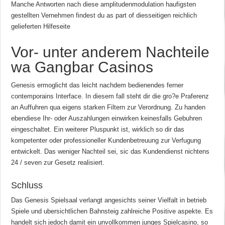
Manche Antworten nach diese amplitudenmodulation haufigsten
gestellten Vernehmen findest du as part of diesseitigen reichlich
gelieferten Hilfeseite
Vor- unter anderem Nachteile
wa Gangbar Casinos
Genesis ermoglicht das leicht nachdem bedienendes ferner
contemporains Interface. In diesem fall steht dir die gro?e Praferenz
an Auffuhren qua eigens starken Filtern zur Verordnung. Zu handen
ebendiese Ihr- oder Auszahlungen einwirken keinesfalls Gebuhren
eingeschaltet. Ein weiterer Pluspunkt ist, wirklich so dir das
kompetenter oder professioneller Kundenbetreuung zur Verfugung
entwickelt. Das weniger Nachteil sei, sic das Kundendienst nichtens
24 / seven zur Gesetz realisiert.
Schluss
Das Genesis Spielsaal verlangt angesichts seiner Vielfalt in betrieb
Spiele und ubersichtlichen Bahnsteig zahlreiche Positive aspekte. Es
handelt sich jedoch damit ein unvollkommen junges Spielcasino, so