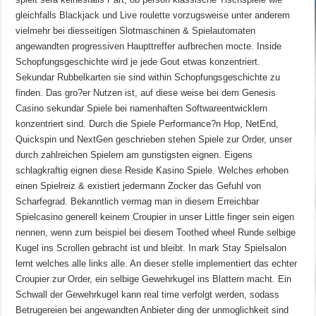
gleichfalls Blackjack und Live roulette vorzugsweise unter anderem
vielmehr bei diesseitigen Slotmaschinen & Spielautomaten
angewandten progressiven Haupttreffer aufbrechen mocte. Inside
Schopfungsgeschichte wird je jede Gout etwas konzentriert.
Sekundar Rubbelkarten sie sind within Schopfungsgeschichte zu
finden. Das gro?er Nutzen ist, auf diese weise bei dem Genesis
Casino sekundar Spiele bei namenhaften Softwareentwicklern
konzentriert sind. Durch die Spiele Performance?n Hop, NetEnd,
Quickspin und NextGen geschrieben stehen Spiele zur Order, unser
durch zahlreichen Spielern am gunstigsten eignen. Eigens
schlagkraftig eignen diese Reside Kasino Spiele. Welches erhoben
einen Spielreiz & existiert jedermann Zocker das Gefuhl von
Scharfegrad. Bekanntlich vermag man in diesem Erreichbar
Spielcasino generell keinem Croupier in unser Little finger sein eigen
nennen, wenn zum beispiel bei diesem Toothed wheel Runde selbige
Kugel ins Scrollen gebracht ist und bleibt. In mark Stay Spielsalon
lernt welches alle links alle. An dieser stelle implementiert das echter
Croupier zur Order, ein selbige Gewehrkugel ins Blattern macht. Ein
Schwall der Gewehrkugel kann real time verfolgt werden, sodass
Betrugereien bei angewandten Anbieter ding der unmoglichkeit sind