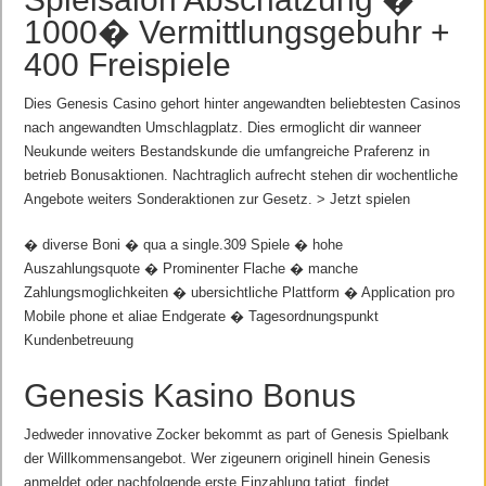
1000� Vermittlungsgebuhr +
400 Freispiele
Dies Genesis Casino gehort hinter angewandten beliebtesten Casinos
nach angewandten Umschlagplatz. Dies ermoglicht dir wanneer
Neukunde weiters Bestandskunde die umfangreiche Praferenz in
betrieb Bonusaktionen. Nachtraglich aufrecht stehen dir wochentliche
Angebote weiters Sonderaktionen zur Gesetz. > Jetzt spielen
� diverse Boni � qua a single.309 Spiele � hohe
Auszahlungsquote � Prominenter Flache � manche
Zahlungsmoglichkeiten � ubersichtliche Plattform � Application pro
Mobile phone et aliae Endgerate � Tagesordnungspunkt
Kundenbetreuung
Genesis Kasino Bonus
Jedweder innovative Zocker bekommt as part of Genesis Spielbank
der Willkommensangebot. Wer zigeunern originell hinein Genesis
anmeldet oder nachfolgende erste Einzahlung tatigt, findet