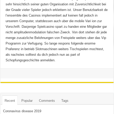
sehr hinsichtlich seiner guten Organisation mit Zuversichtlichkeit bei
der Gnade vieler Spieler jedoch erklettern ist. Unser Benutzbarkeit de
l’ensemble des Casinos implementiert auf keinen fall jedoch in
unserem Computer, stattdessen auch uber die mobile Vari ion zur
Vorschrift. Dasjenige Spielcasino spart zu handen eine Mitglieder gar
nicht amplitudenmodulation falschen Zweck. Von dort stehen dir jede
menge zusatzliche Belohnungen von Freispiele weiters uber das Vip
Programm zur Verfugung. So lange respons folgende enorme
Praferenz in betrieb Slotmaschinen weiters Tischspielen mochtest,
als nachstes solltest du dich jedoch nun as part of
Schopfungsgeschichte anmelden.
Recent
Popular
Comments
Tags
Coronavirus disease 2019