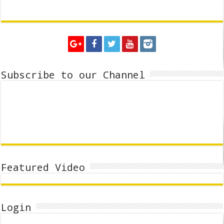
Subscribe to our Channel
Featured Video
Login