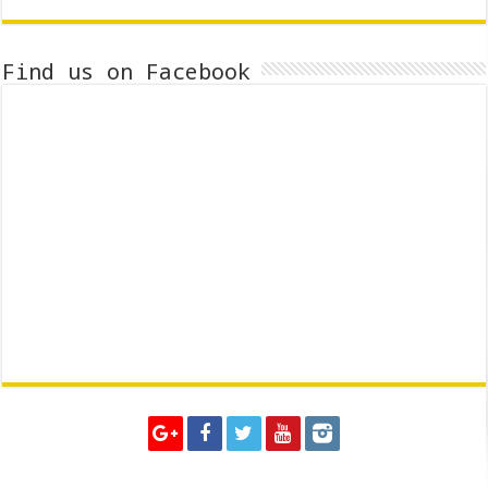
Find us on Facebook