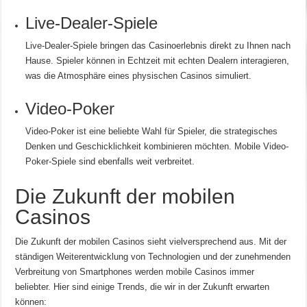
Live-Dealer-Spiele
Live-Dealer-Spiele bringen das Casinoerlebnis direkt zu Ihnen nach
Hause. Spieler können in Echtzeit mit echten Dealern interagieren,
was die Atmosphäre eines physischen Casinos simuliert.
Video-Poker
Video-Poker ist eine beliebte Wahl für Spieler, die strategisches
Denken und Geschicklichkeit kombinieren möchten. Mobile Video-
Poker-Spiele sind ebenfalls weit verbreitet.
Die Zukunft der mobilen
Casinos
Die Zukunft der mobilen Casinos sieht vielversprechend aus. Mit der
ständigen Weiterentwicklung von Technologien und der zunehmenden
Verbreitung von Smartphones werden mobile Casinos immer
beliebter. Hier sind einige Trends, die wir in der Zukunft erwarten
können: