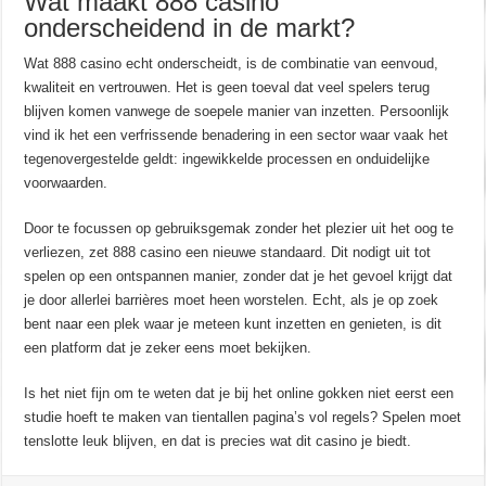
Wat maakt 888 casino
onderscheidend in de markt?
Wat 888 casino echt onderscheidt, is de combinatie van eenvoud,
kwaliteit en vertrouwen. Het is geen toeval dat veel spelers terug
blijven komen vanwege de soepele manier van inzetten. Persoonlijk
vind ik het een verfrissende benadering in een sector waar vaak het
tegenovergestelde geldt: ingewikkelde processen en onduidelijke
voorwaarden.
Door te focussen op gebruiksgemak zonder het plezier uit het oog te
verliezen, zet 888 casino een nieuwe standaard. Dit nodigt uit tot
spelen op een ontspannen manier, zonder dat je het gevoel krijgt dat
je door allerlei barrières moet heen worstelen. Echt, als je op zoek
bent naar een plek waar je meteen kunt inzetten en genieten, is dit
een platform dat je zeker eens moet bekijken.
Is het niet fijn om te weten dat je bij het online gokken niet eerst een
studie hoeft te maken van tientallen pagina’s vol regels? Spelen moet
tenslotte leuk blijven, en dat is precies wat dit casino je biedt.