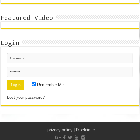
Featured Video
Login
Remember Me
Lost your password?
|
privacy policy | Disclaimer