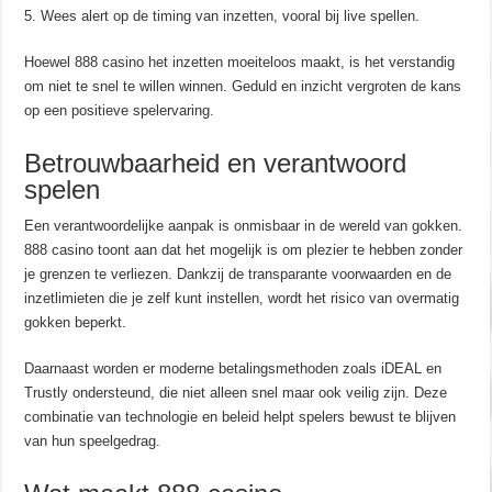
Wees alert op de timing van inzetten, vooral bij live spellen.
Hoewel 888 casino het inzetten moeiteloos maakt, is het verstandig
om niet te snel te willen winnen. Geduld en inzicht vergroten de kans
op een positieve spelervaring.
Betrouwbaarheid en verantwoord
spelen
Een verantwoordelijke aanpak is onmisbaar in de wereld van gokken.
888 casino toont aan dat het mogelijk is om plezier te hebben zonder
je grenzen te verliezen. Dankzij de transparante voorwaarden en de
inzetlimieten die je zelf kunt instellen, wordt het risico van overmatig
gokken beperkt.
Daarnaast worden er moderne betalingsmethoden zoals iDEAL en
Trustly ondersteund, die niet alleen snel maar ook veilig zijn. Deze
combinatie van technologie en beleid helpt spelers bewust te blijven
van hun speelgedrag.