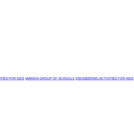
ITIES FOR KIDS
MARION GROUP OF SCHOOLS
ENGINEERING ACTIVITIES FOR KIDS