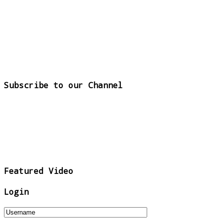
Subscribe to our Channel
Featured Video
Login