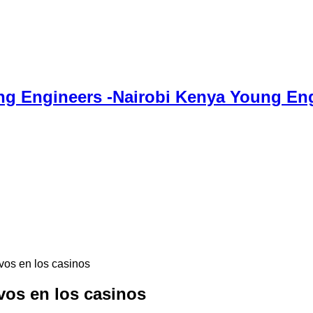
g Engineers -Nairobi Kenya Young Eng
vos en los casinos
vos en los casinos