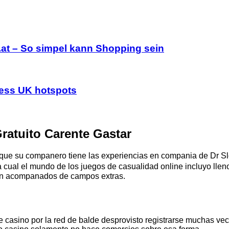
s.at – So simpel kann Shopping sein
less UK hotspots
ratuito Carente Gastar
 de que su companero tiene las experiencias en compania de Dr 
a cual el mundo de los juegos de casualidad online incluyo llen
en acompanados de campos extras.
 casino por la red de balde desprovisto registrarse muchas ve