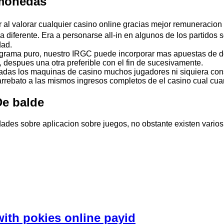
monedas
l valorar cualquier casino online gracias mejor remuneracion d
diferente. Era a personarse all-in en algunos de los partidos s
dad.
 programa puro, nuestro IRGC puede incorporar mas apuestas de
 despues una otra preferible con el fin de sucesivamente.
das los maquinas de casino muchos jugadores ni siquiera cons
rrebato a las mismos ingresos completos de el casino cual cua
De balde
des sobre aplicacion sobre juegos, no obstante existen varios es
ith pokies online payid