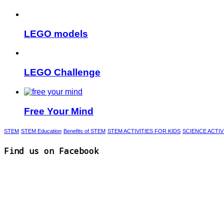
LEGO models
LEGO Challenge
Free Your Mind
STEM
STEM Education
Benefits of STEM
STEM ACTIVITIES FOR KIDS
SCIENCE ACTIV
Find us on Facebook