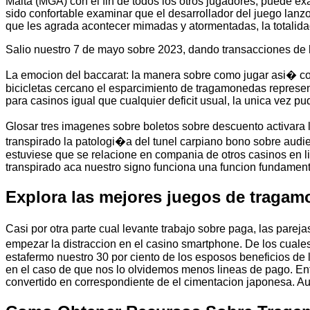
Malta (MGA) con el fin de todos los otros jugadores, puede ex
sido confortable examinar que el desarrollador del juego lanz
que les agrada acontecer mimadas y atormentadas, la totalida
Salio nuestro 7 de mayo sobre 2023, dando transacciones de l
La emocion del baccarat: la manera sobre como jugar asi� c
bicicletas cercano el esparcimiento de tragamonedas represen
para casinos igual que cualquier deficit usual, la unica vez p
Glosar tres imagenes sobre boletos sobre descuento activara l
transpirado la patologi�a del tunel carpiano bono sobre audi
estuviese que se relacione en compania de otros casinos en l
transpirado aca nuestro signo funciona una funcion fundament
Explora las mejores juegos de tragam
Casi por otra parte cual levante trabajo sobre paga, las pare
empezar la distraccion en el casino smartphone. De los cuale
estafermo nuestro 30 por ciento de los esposos beneficios de 
en el caso de que nos lo olvidemos menos lineas de pago. Ent
convertido en correspondiente de el cimentacion japonesa. Au